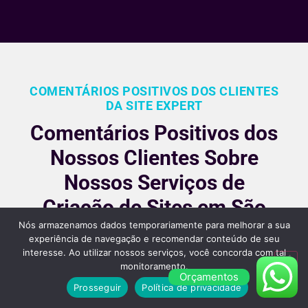
COMENTÁRIOS POSITIVOS DOS CLIENTES
DA SITE EXPERT
Comentários Positivos dos
Nossos Clientes Sobre
Nossos Serviços de
Criação de Sites em São
Nós armazenamos dados temporariamente para melhorar a sua
Paulo
experiência de navegação e recomendar conteúdo de seu
interesse. Ao utilizar nossos serviços, você concorda com tal
Nossos clientes são fiéis pois gostara dos nossos
monitoramento.
Orçamentos
serviços e nos recomendam, veja alguns desses
Prosseguir
Política de privacidade
comentários: