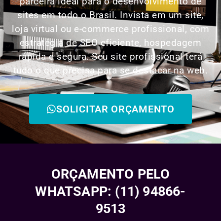
parceira ideal para o desenvolvimento de
sites em todo o Brasil. Invista em um site,
loja virtual ou e-commerce profissional, com
estratégia de SEO eficiente, hospedagem
rápida e segura. Seu site profissional terá
tudo o que precisa para se destacar na web.
SOLICITAR ORÇAMENTO
ORÇAMENTO PELO
WHATSAPP: (11) 94866-
9513