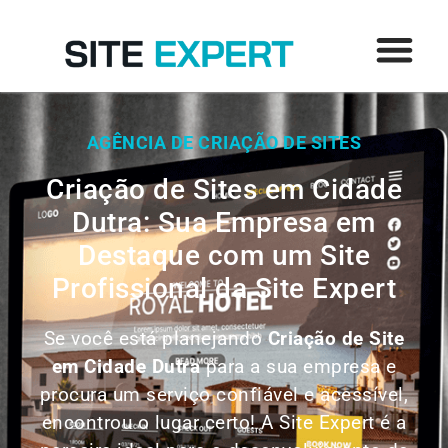
AGÊNCIA DE CRIAÇÃO DE SITES
Criação de Sites em Cidade
Dutra: Sua Empresa em
Destaque com um Site
Profissional da Site Expert
Se você está planejando
Criação de Site
em
Cidade Dutra
para a sua empresa e
procura um serviço confiável e acessível,
encontrou o lugar certo! A Site Expert é a