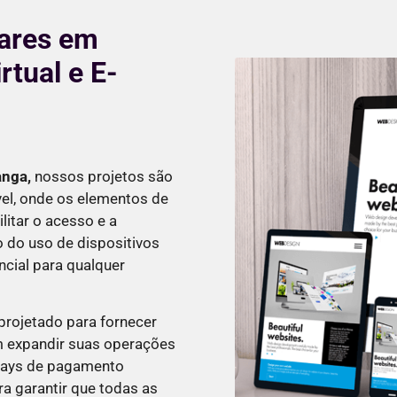
lares em
rtual e E-
anga
,
nossos projetos são
vel, onde os elementos de
itar o acesso e a
o do uso de dispositivos
ncial para qualquer
projetado para fornecer
 expandir suas operações
ways de pagamento
a garantir que todas as