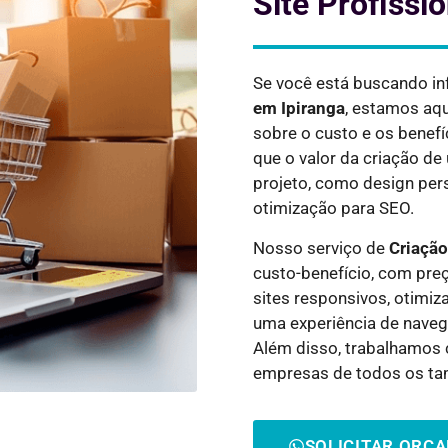
Site Profissi
Se você está buscando i
em
Ipiranga
, estamos aqu
sobre o custo e os benef
que o valor da criação d
projeto, como design pers
otimização para SEO.
Nosso serviço de
Criação
custo-benefício, com pre
sites responsivos, otimiz
uma experiência de navega
Além disso, trabalhamos
empresas de todos os t
SOLICITAR ORÇ