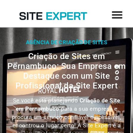
AGÊNCIA DE CRIAÇÃO DE SITES
Criação de Sites em
Pernambuco: Sua Empresa em
Destaque com um Site
Profissional da Site Expert
Se você está planejando
Criação de Site
em
Pernambuco
para a sua empresa e
procura um serviço confiável e acessível,
encontrou o lugar certo! A Site Expert é a