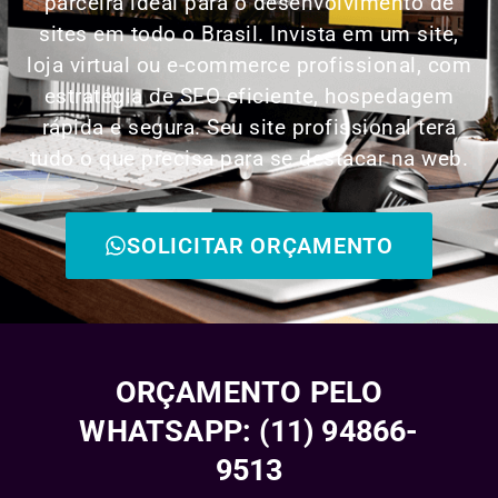
parceira ideal para o desenvolvimento de
sites em todo o Brasil. Invista em um site,
loja virtual ou e-commerce profissional, com
estratégia de SEO eficiente, hospedagem
rápida e segura. Seu site profissional terá
tudo o que precisa para se destacar na web.
SOLICITAR ORÇAMENTO
ORÇAMENTO PELO
WHATSAPP: (11) 94866-
9513