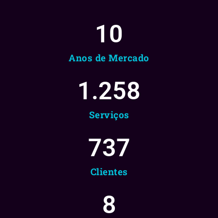
10
Anos de Mercado
1.258
Serviços
737
Clientes
8