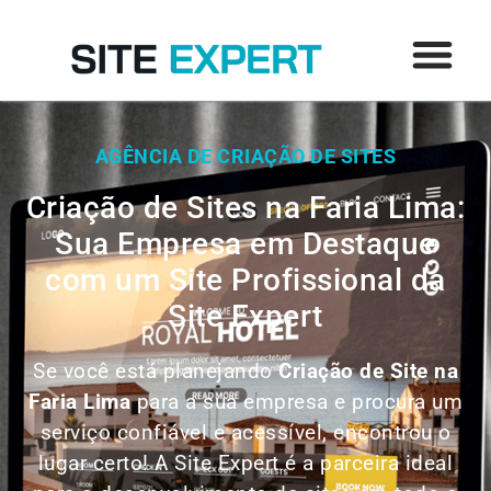
AGÊNCIA DE CRIAÇÃO DE SITES
Criação de Sites na Faria Lima:
Sua Empresa em Destaque
com um Site Profissional da
Site Expert
Se você está planejando
Criação de Site
na
Faria Lima
para a sua empresa e procura um
serviço confiável e acessível, encontrou o
lugar certo! A Site Expert é a parceira ideal