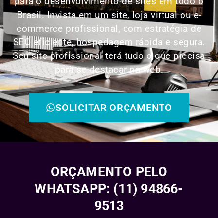
para o desenvolvimento de sites em todo o
Brasil. Invista em um site, loja virtual ou e-
commerce profissional, com estratégia de
SEO eficiente, hospedagem rápida e segura.
Seu site profissional terá tudo o que precisa
para se destacar na web.
SOLICITAR ORÇAMENTO
ORÇAMENTO PELO
WHATSAPP: (11) 94866-
9513