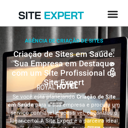
AGÊNCIA DE CRIAÇÃO DE SITES
Criação de Sites em Saúde:
Sua Empresa em Destaque
com um Site Profissional da
Site Expert
Se você está planejando
Criação de Site
em
Saúde
para a sua empresa e procura um
serviço confiável e acessível, encontrou o
lugar certo! A Site Expert é a parceira ideal