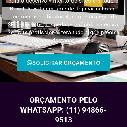
para o desenvolvimento de sites em todo o
Brasil. Invista em um site, loja virtual ou e-
commerce profissional, com estratégia de
SEO eficiente, hospedagem rápida e segura.
Seu site profissional terá tudo o que precisa
para se destacar na web.
SOLICITAR ORÇAMENTO
ORÇAMENTO PELO
WHATSAPP: (11) 94866-
9513