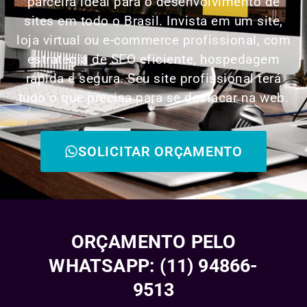
parceira ideal para o desenvolvimento de
sites em todo o Brasil. Invista em um site,
loja virtual ou e-commerce profissional, com
estratégia de SEO eficiente, hospedagem
rápida e segura. Seu site profissional terá
tudo o que precisa para se destacar na web.
SOLICITAR ORÇAMENTO
ORÇAMENTO PELO
WHATSAPP: (11) 94866-
9513