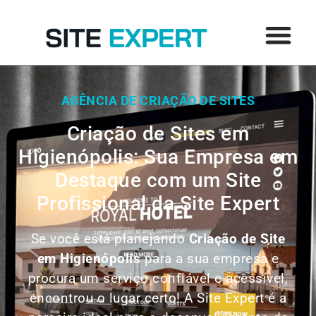
AGÊNCIA DE CRIAÇÃO DE SITES
Criação de Sites em
Higienópolis: Sua Empresa em
Destaque com um Site
Profissional da Site Expert
Se você está planejando
Criação de Site
em
Higienópolis
para a sua empresa e
procura um serviço confiável e acessível,
encontrou o lugar certo! A Site Expert é a