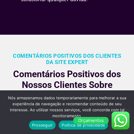
COMENTÁRIOS POSITIVOS DOS CLIENTES
DA SITE EXPERT
Comentários Positivos dos
Nossos Clientes Sobre
Nossos Serviços de
Nós armazenamos dados temporariamente para melhorar a sua
Criação de Sites em São
experiência de navegação e recomendar conteúdo de seu
interesse. Ao utilizar nossos serviços, você concorda com tal
Paulo
monitoramento.
Orçamentos
Prosseguir
Política de privacidade
Nossos clientes são fiéis pois gostara dos nossos