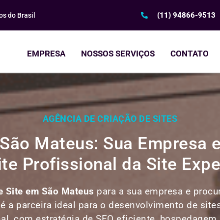
(11) 94866-9513
s do Brasil
EMPRESA
NOSSOS SERVIÇOS
CONTATO
AGÊNCIA DE CRIAÇÃO DE SITES
m São Mateus: Sua Empresa
ite Profissional da Site Expe
e Site em
São Mateus
para a sua empresa e procur
 é a parceira ideal para o desenvolvimento de site
nal, com estratégia de SEO eficiente, hospedagem r