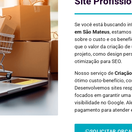
Site Profissi
Se você está buscando i
em
São Mateus
, estamos
sobre o custo e os benef
que o valor da criação d
projeto, como design pers
otimização para SEO.
Nosso serviço de
Criação
ótimo custo-benefício, c
Desenvolvemos sites resp
focados em garantir uma 
visibilidade no Google. 
pagamento para atender 
SOLICITAR ORÇ