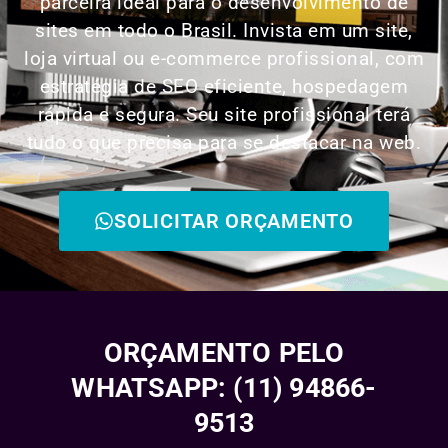
parceira ideal para o desenvolvimento de
sites em todo o Brasil. Invista em um site,
loja virtual ou e-commerce profissional, com
estratégia de SEO eficiente, hospedagem
rápida e segura. Seu site profissional terá
tudo o que precisa para se destacar na web.
SOLICITAR ORÇAMENTO
ORÇAMENTO PELO
WHATSAPP: (11) 94866-
9513