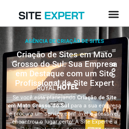
AGÊNCIA DE CRIAÇÃO DE SITES
Criação de Sites em Mato
Grosso do Sul: Sua Empresa
em Destaque com um Site
Profissional da Site Expert
Se você está planejando
Criação de Site
em
Mato Grosso do Sul
para a sua empresa
e procura um serviço confiável e acessível,
encontrou o lugar certo! A Site Expert é a