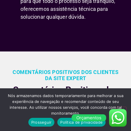
para que todo o processo seja tranquilo,
oferecemos assistência técnica para
solucionar qualquer dúvida.
COMENTÁRIOS POSITIVOS DOS CLIENTES
DA SITE EXPERT
Comentários Positivos dos
Nós armazenamos dados temporariamente para melhorar a sua
Nossos Clientes Sobre
experiência de navegação e recomendar conteúdo de seu
interesse. Ao utilizar nossos serviços, você concorda com tal
Nossos Serviços de
monitoramento.
Orçamentos
Criação de Sites em São
Prosseguir
Política de privacidade