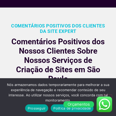
COMENTÁRIOS POSITIVOS DOS CLIENTES
DA SITE EXPERT
Comentários Positivos dos
Nossos Clientes Sobre
Nossos Serviços de
Criação de Sites em São
Paulo
Nós armazenamos dados temporariamente para melhorar a sua
Nossos clientes são fiéis pois gostara dos nossos
experiência de navegação e recomendar conteúdo de seu
interesse. Ao utilizar nossos serviços, você concorda com tal
serviços e nos recomendam, veja alguns desses
monitoramento.
comentários:
Orçamentos
Prosseguir
Política de privacidade