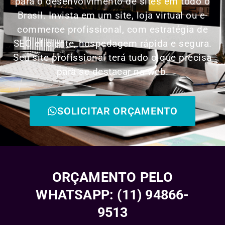
para o desenvolvimento de sites em todo o
Brasil. Invista em um site, loja virtual ou e-
commerce profissional, com estratégia de
SEO eficiente, hospedagem rápida e segura.
Seu site profissional terá tudo o que precisa
para se destacar na web.
SOLICITAR ORÇAMENTO
ORÇAMENTO PELO
WHATSAPP: (11) 94866-
9513