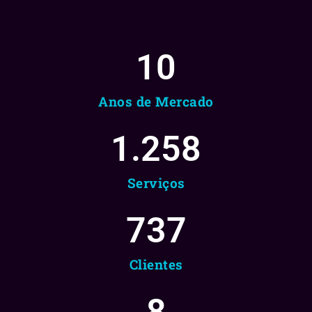
10
Anos de Mercado
1.258
Serviços
737
Clientes
8