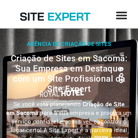
AGÊNCIA DE CRIAÇÃO DE SITES
Criação de Sites em Sacomã:
Sua Empresa em Destaque
com um Site Profissional da
Site Expert
Se você está planejando
Criação de Site
em
Sacomã
para a sua empresa e procura um
serviço confiável e acessível, encontrou o
lugar certo! A Site Expert é a parceira ideal