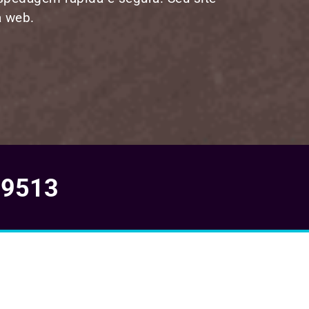
a web.
-9513