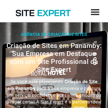
AGÊNCIA DE CRIAÇÃO DE SITES
Criação de Sites em Panamby:
Sua Empresa em Destaque
com um Site Profissional da
Site Expert
Se você está planejando
Criação de Site
em
Panamby
para a sua empresa e procura
um serviço confiável e acessível, encontrou
o lugar certo! A Site Expert é a parceira ideal