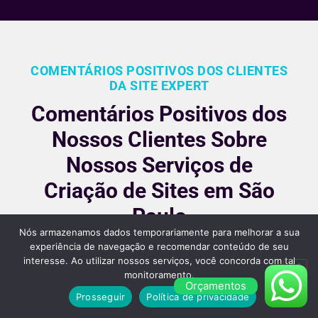
COMENTÁRIOS POSITIVOS DOS CLIENTES
DA SITE EXPERT
Comentários Positivos dos
Nossos Clientes Sobre
Nossos Serviços de
Criação de Sites em São
Paulo
Nós armazenamos dados temporariamente para melhorar a sua
Nossos clientes são fiéis pois gostara dos nossos
experiência de navegação e recomendar conteúdo de seu
interesse. Ao utilizar nossos serviços, você concorda com tal
serviços e nos recomendam, veja alguns desses
monitoramento.
comentários:
Orçamentos
Prosseguir
Política de privacidade