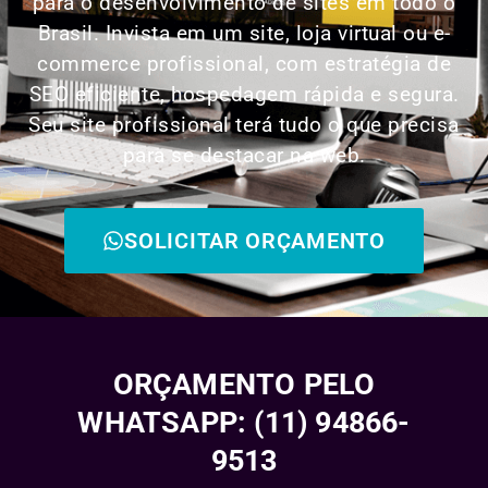
para o desenvolvimento de sites em todo o
Brasil. Invista em um site, loja virtual ou e-
commerce profissional, com estratégia de
SEO eficiente, hospedagem rápida e segura.
Seu site profissional terá tudo o que precisa
para se destacar na web.
SOLICITAR ORÇAMENTO
ORÇAMENTO PELO
WHATSAPP: (11) 94866-
9513