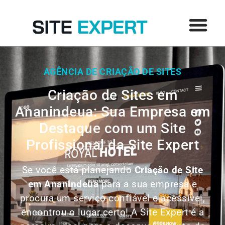
AGÊNCIA DE CRIAÇÃO DE SITES
Criação de Sites em
Ananindeua: Sua Empresa em
Destaque com um Site
Profissional da Site Expert
Se você está planejando
Criação de Site
em
Ananindeua
para a sua empresa e
procura um serviço confiável e acessível,
encontrou o lugar certo! A Site Expert é a