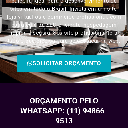
parceira ideal para o desenvolvimento de
sites em todo o Brasil. Invista em um site,
loja virtual ou e-commerce profissional, com
estratégia de SEO eficiente, hospedagem
rápida e segura. Seu site profissional terá
tudo o que precisa para se destacar na web.
SOLICITAR ORÇAMENTO
ORÇAMENTO PELO
WHATSAPP: (11) 94866-
9513