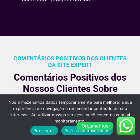
COMENTÁRIOS POSITIVOS DOS CLIENTES
DA SITE EXPERT
Comentários Positivos dos
Nossos Clientes Sobre
Nossos Serviços de
Nós armazenamos dados temporariamente para melhorar a sua
Criação de Sites em São
experiência de navegação e recomendar conteúdo de seu
interesse. Ao utilizar nossos serviços, você concorda com tal
Paulo
monitoramento.
Orçamentos
Prosseguir
Política de privacidade
Nossos clientes são fiéis pois gostara dos nossos