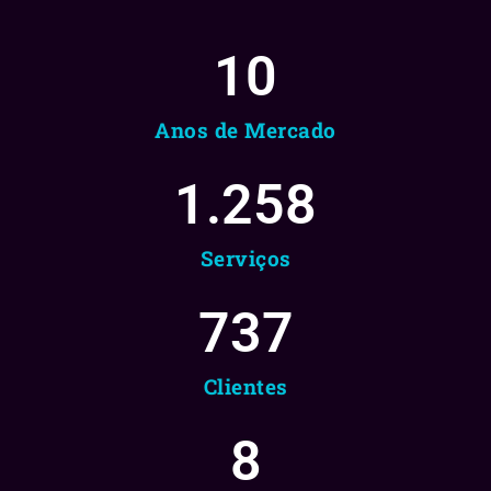
10
Anos de Mercado
1.258
Serviços
737
Clientes
8