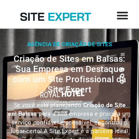
AGÊNCIA DE CRIAÇÃO DE SITES
Criação de Sites em Balsas:
Sua Empresa em Destaque
com um Site Profissional da
Site Expert
Se você está planejando
Criação de Site
em
Balsas
para a sua empresa e procura um
serviço confiável e acessível, encontrou o
lugar certo! A Site Expert é a parceira ideal