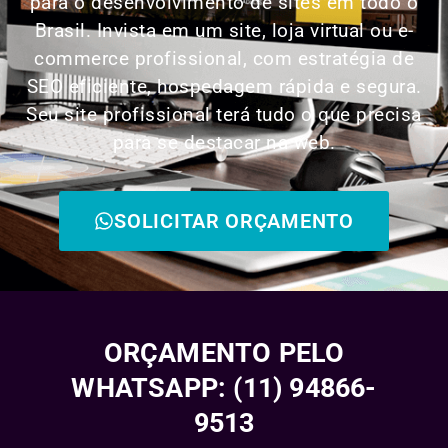
para o desenvolvimento de sites em todo o
Brasil. Invista em um site, loja virtual ou e-
commerce profissional, com estratégia de
SEO eficiente, hospedagem rápida e segura.
Seu site profissional terá tudo o que precisa
para se destacar na web.
SOLICITAR ORÇAMENTO
ORÇAMENTO PELO
WHATSAPP: (11) 94866-
9513