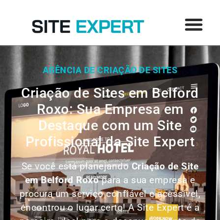
AGÊNCIA DE CRIAÇÃO DE SITES
Criação de Sites em Belford
Roxo: Sua Empresa em
Destaque com um Site
Profissional da Site Expert
Se você está planejando
Criação de Site
em
Belford Roxo
para a sua empresa e
procura um serviço confiável e acessível,
encontrou o lugar certo! A Site Expert é a