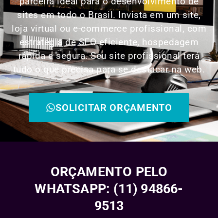
parceira ideal para o desenvolvimento de
sites em todo o Brasil. Invista em um site,
loja virtual ou e-commerce profissional, com
estratégia de SEO eficiente, hospedagem
rápida e segura. Seu site profissional terá
tudo o que precisa para se destacar na web.
SOLICITAR ORÇAMENTO
ORÇAMENTO PELO
WHATSAPP: (11) 94866-
9513