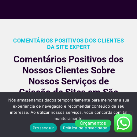
COMENTÁRIOS POSITIVOS DOS CLIENTES
DA SITE EXPERT
Comentários Positivos dos
Nossos Clientes Sobre
Nossos Serviços de
Criação de Sites em São
Nós armazenamos dados temporariamente para melhorar a sua
Paulo
experiência de navegação e recomendar conteúdo de seu
interesse. Ao utilizar nossos serviços, você concorda com tal
Nossos clientes são fiéis pois gostara dos nossos
monitoramento.
Orçamentos
serviços e nos recomendam, veja alguns desses
Prosseguir
Política de privacidade
comentários: