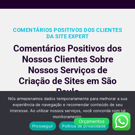
COMENTÁRIOS POSITIVOS DOS CLIENTES
DA SITE EXPERT
Comentários Positivos dos
Nossos Clientes Sobre
Nossos Serviços de
Criação de Sites em São
Paulo
Nós armazenamos dados temporariamente para melhorar a sua
Nossos clientes são fiéis pois gostara dos nossos
experiência de navegação e recomendar conteúdo de seu
interesse. Ao utilizar nossos serviços, você concorda com tal
serviços e nos recomendam, veja alguns desses
monitoramento.
comentários:
Orçamentos
Prosseguir
Política de privacidade