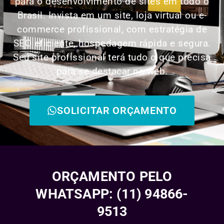
para o desenvolvimento de sites em todo o
Brasil. Invista em um site, loja virtual ou e-
commerce profissional, com estratégia de
SEO eficiente, hospedagem rápida e segura.
Seu site profissional terá tudo o que precisa
para se destacar na web.
SOLICITAR ORÇAMENTO
ORÇAMENTO PELO
WHATSAPP: (11) 94866-
9513