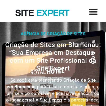
AGÊNCIA DE CRIAÇÃO DE SITES
Criação de Sites em Blumenau:
Sua Empresa em Destaque
com um Site Profissional da
Site Expert
Se você está planejando
Criação de Site
em
Blumenau
para a sua empresa e procura
um serviço confiável e acessível, encontrou
o lugar certo! A Site Expert é a parceira ideal