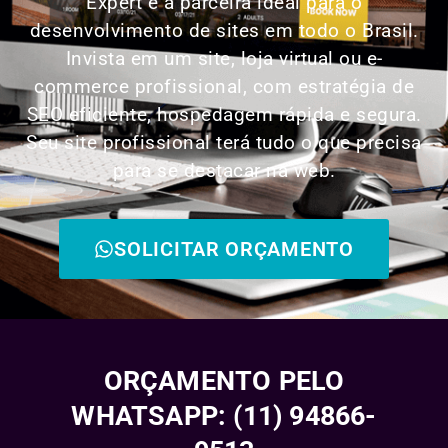
Expert é a parceira ideal para o
desenvolvimento de sites em todo o Brasil.
Invista em um site, loja virtual ou e-
commerce profissional, com estratégia de
SEO eficiente, hospedagem rápida e segura.
Seu site profissional terá tudo o que precisa
para se destacar na web.
SOLICITAR ORÇAMENTO
ORÇAMENTO PELO
WHATSAPP: (11) 94866-