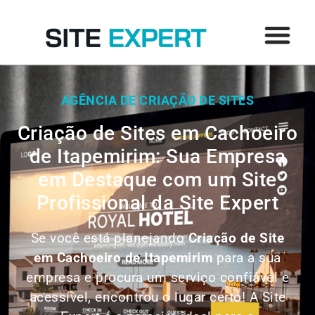
AGÊNCIA DE CRIAÇÃO DE SITES
Criação de Sites em Cachoeiro
de Itapemirim: Sua Empresa
em Destaque com um Site
Profissional da Site Expert
Se você está planejando
Criação de Site
em
Cachoeiro de Itapemirim
para a sua
empresa e procura um serviço confiável e
acessível, encontrou o lugar certo! A Site