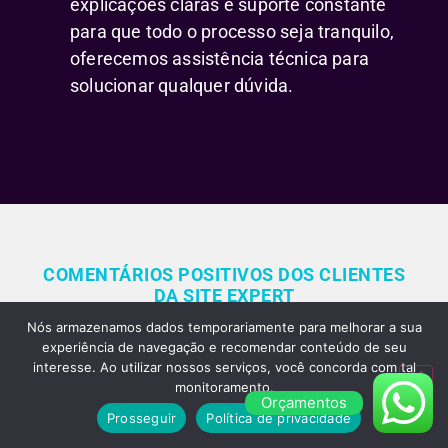
explicações claras e suporte constante
para que todo o processo seja tranquilo,
oferecemos assistência técnica para
solucionar qualquer dúvida.
COMENTÁRIOS POSITIVOS DOS CLIENTES
DA SITE EXPERT
Comentários Positivos dos
Nós armazenamos dados temporariamente para melhorar a sua
experiência de navegação e recomendar conteúdo de seu
Nossos Clientes Sobre
interesse. Ao utilizar nossos serviços, você concorda com tal
monitoramento.
Nossos Serviços de
Orçamentos
Prosseguir
Política de privacidade
Criação de Sites em São