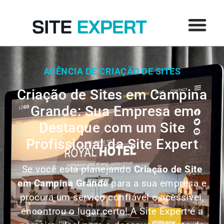
AGÊNCIA DE CRIAÇÃO DE SITES
Criação de Sites em Campina
Grande: Sua Empresa em
Destaque com um Site
Profissional da Site Expert
Se você está planejando
Criação de Site
em
Campina Grande
para a sua empresa e
procura um serviço confiável e acessível,
encontrou o lugar certo! A Site Expert é a