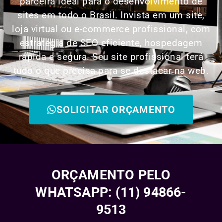
parceira ideal para o desenvolvimento de
sites em todo o Brasil. Invista em um site,
loja virtual ou e-commerce profissional, com
estratégia de SEO eficiente, hospedagem
rápida e segura. Seu site profissional terá
tudo o que precisa para se destacar na web.
SOLICITAR ORÇAMENTO
ORÇAMENTO PELO
WHATSAPP: (11) 94866-
9513