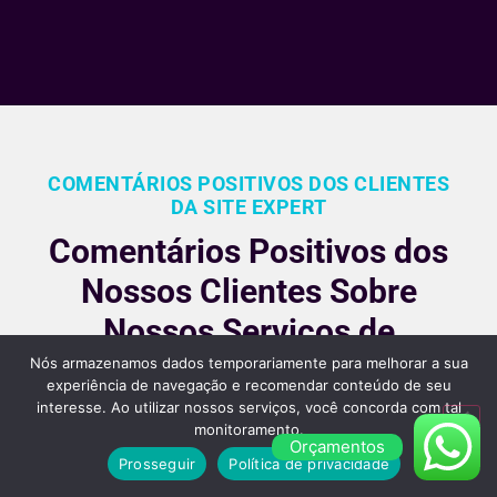
COMENTÁRIOS POSITIVOS DOS CLIENTES
DA SITE EXPERT
Comentários Positivos dos
Nossos Clientes Sobre
Nossos Serviços de
Criação de Sites em São
Nós armazenamos dados temporariamente para melhorar a sua
experiência de navegação e recomendar conteúdo de seu
Paulo
interesse. Ao utilizar nossos serviços, você concorda com tal
monitoramento.
Orçamentos
Nossos clientes são fiéis pois gostara dos nossos
Prosseguir
Política de privacidade
serviços e nos recomendam, veja alguns desses