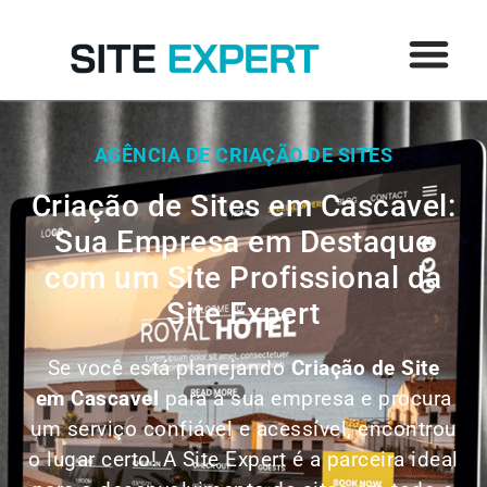
AGÊNCIA DE CRIAÇÃO DE SITES
Criação de Sites em Cascavel:
Sua Empresa em Destaque
com um Site Profissional da
Site Expert
Se você está planejando
Criação de Site
em
Cascavel
para a sua empresa e procura
um serviço confiável e acessível, encontrou
o lugar certo! A Site Expert é a parceira ideal