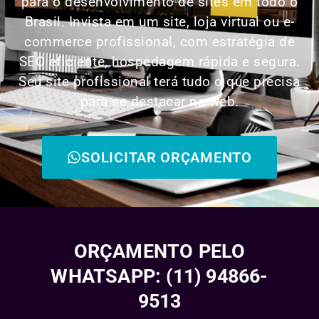
para o desenvolvimento de sites em todo o
Brasil. Invista em um site, loja virtual ou e-
commerce profissional, com estratégia de
SEO eficiente, hospedagem rápida e segura.
Seu site profissional terá tudo o que precisa
para se destacar na web.
SOLICITAR ORÇAMENTO
ORÇAMENTO PELO
WHATSAPP: (11) 94866-
9513