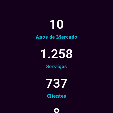
10
Anos de Mercado
1.258
Serviços
737
Clientes
8