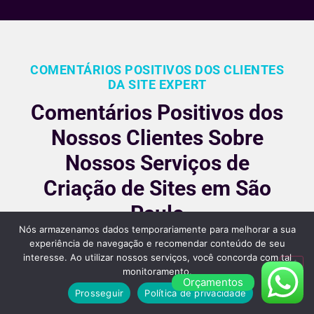
COMENTÁRIOS POSITIVOS DOS CLIENTES
DA SITE EXPERT
Comentários Positivos dos
Nossos Clientes Sobre
Nossos Serviços de
Criação de Sites em São
Paulo
Nós armazenamos dados temporariamente para melhorar a sua
Nossos clientes são fiéis pois gostara dos nossos
experiência de navegação e recomendar conteúdo de seu
interesse. Ao utilizar nossos serviços, você concorda com tal
serviços e nos recomendam, veja alguns desses
monitoramento.
comentários:
Orçamentos
Prosseguir
Política de privacidade