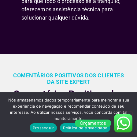
para que todo o processo seja tranquilo,
oferecemos assistência técnica para
solucionar qualquer dúvida.
COMENTÁRIOS POSITIVOS DOS CLIENTES
DA SITE EXPERT
Comentários Positivos dos
Nós armazenamos dados temporariamente para melhorar a sua
Nossos Clientes Sobre
experiência de navegação e recomendar conteúdo de seu
interesse. Ao utilizar nossos serviços, você concorda com tal
Nossos Serviços de
monitoramento.
Orçamentos
Criação de Sites em São
Prosseguir
Política de privacidade