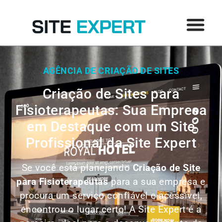
AGÊNCIA DE CRIAÇÃO DE SITES
Criação de Sites para
Fisioterapeutas: Sua Empresa
em Destaque com um Site
Profissional da Site Expert
Se você está planejando
Criação de Site
para
Fisioterapeutas
para a sua empresa e
procura um serviço confiável e acessível,
encontrou o lugar certo! A Site Expert é a