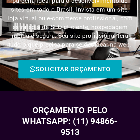
parceira ideal para o desenvolvimento de
sites em todo o Brasil. Invista em um site,
loja virtual ou e-commerce profissional, com
estratégia de SEO eficiente, hospedagem
rápida e segura. Seu site profissional terá
tudo o que precisa para se destacar na web.
SOLICITAR ORÇAMENTO
ORÇAMENTO PELO
WHATSAPP: (11) 94866-
9513