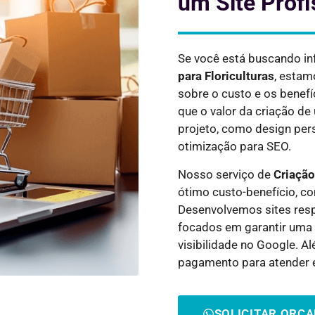
um Site Profi
Se você está buscando i
para
Floriculturas
, estam
sobre o custo e os benef
que o valor da criação d
projeto, como design pers
otimização para SEO.
Nosso serviço de
Criação
ótimo custo-benefício, c
Desenvolvemos sites resp
focados em garantir uma 
visibilidade no Google. 
pagamento para atender 
SOLICITAR ORÇ