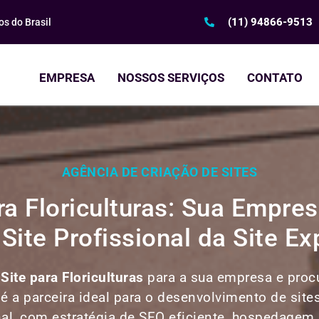
(11) 94866-9513
s do Brasil
EMPRESA
NOSSOS SERVIÇOS
CONTATO
AGÊNCIA DE CRIAÇÃO DE SITES
ara Floriculturas: Sua Empr
Site Profissional da Site Ex
 Site para
Floriculturas
para a sua empresa e procu
 é a parceira ideal para o desenvolvimento de site
nal, com estratégia de SEO eficiente, hospedagem r