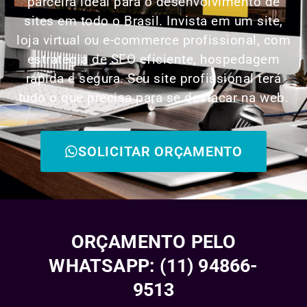
parceira ideal para o desenvolvimento de
sites em todo o Brasil. Invista em um site,
loja virtual ou e-commerce profissional, com
estratégia de SEO eficiente, hospedagem
rápida e segura. Seu site profissional terá
tudo o que precisa para se destacar na web.
SOLICITAR ORÇAMENTO
ORÇAMENTO PELO
WHATSAPP: (11) 94866-
9513