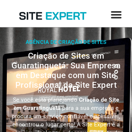
AGÊNCIA DE CRIAÇÃO DE SITES
Criação de Sites em
Guaratinguetá: Sua Empresa
em Destaque com um Site
Profissional da Site Expert
Se você está planejando
Criação de Site
em
Guaratinguetá
para a sua empresa e
procura um serviço confiável e acessível,
encontrou o lugar certo! A Site Expert é a