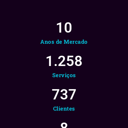
10
Anos de Mercado
1.258
Serviços
737
Clientes
8