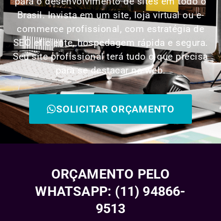
para o desenvolvimento de sites em todo o
Brasil. Invista em um site, loja virtual ou e-
commerce profissional, com estratégia de
SEO eficiente, hospedagem rápida e segura.
Seu site profissional terá tudo o que precisa
para se destacar na web.
SOLICITAR ORÇAMENTO
ORÇAMENTO PELO
WHATSAPP: (11) 94866-
9513