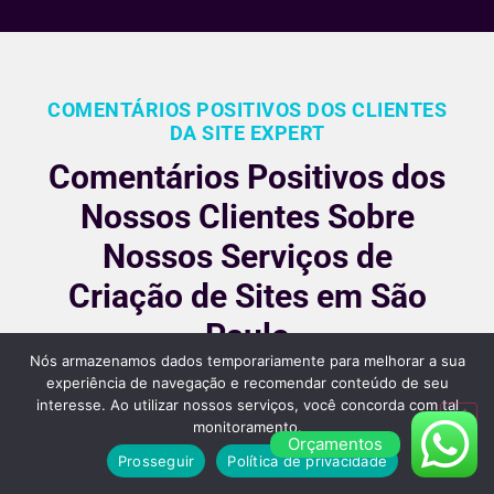
COMENTÁRIOS POSITIVOS DOS CLIENTES
DA SITE EXPERT
Comentários Positivos dos
Nossos Clientes Sobre
Nossos Serviços de
Criação de Sites em São
Paulo
Nós armazenamos dados temporariamente para melhorar a sua
Nossos clientes são fiéis pois gostara dos nossos
experiência de navegação e recomendar conteúdo de seu
interesse. Ao utilizar nossos serviços, você concorda com tal
serviços e nos recomendam, veja alguns desses
monitoramento.
comentários:
Orçamentos
Prosseguir
Política de privacidade