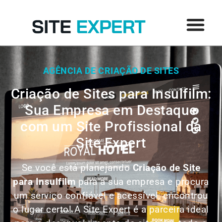
AGÊNCIA DE CRIAÇÃO DE SITES
Criação de Sites para Insulfilm:
Sua Empresa em Destaque
com um Site Profissional da
Site Expert
Se você está planejando
Criação de Site
para
Insulfilm
para a sua empresa e procura
um serviço confiável e acessível, encontrou
o lugar certo! A Site Expert é a parceira ideal