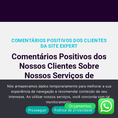
COMENTÁRIOS POSITIVOS DOS CLIENTES
DA SITE EXPERT
Comentários Positivos dos
Nossos Clientes Sobre
Nossos Serviços de
Criação de Sites em São
Nós armazenamos dados temporariamente para melhorar a sua
experiência de navegação e recomendar conteúdo de seu
Paulo
interesse. Ao utilizar nossos serviços, você concorda com tal
monitoramento.
Nossos clientes são fiéis pois gostara dos nossos
Orçamentos
Prosseguir
Política de privacidade
serviços e nos recomendam, veja alguns desses