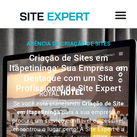
AGÊNCIA DE CRIAÇÃO DE SITES
Criação de Sites em
Itapetininga: Sua Empresa em
Destaque com um Site
Profissional da Site Expert
Se você está planejando
Criação de Site
em
Itapetininga
para a sua empresa e
procura um serviço confiável e acessível,
encontrou o lugar certo! A Site Expert é a