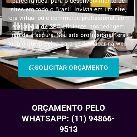
parceira ideal para o desenvolvimento de
sites em todo o Brasil. Invista em um site,
loja virtual ou e-commerce profissional, com
estratégia de SEO eficiente, hospedagem
rápida e segura. Seu site profissional terá
tudo o que precisa para se destacar na web.
SOLICITAR ORÇAMENTO
ORÇAMENTO PELO
WHATSAPP: (11) 94866-
9513