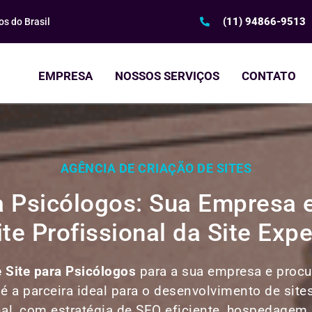
(11) 94866-9513
s do Brasil
EMPRESA
NOSSOS SERVIÇOS
CONTATO
AGÊNCIA DE CRIAÇÃO DE SITES
ra Psicólogos: Sua Empres
ite Profissional da Site Expe
e Site para
Psicólogos
para a sua empresa e procur
 é a parceira ideal para o desenvolvimento de site
nal, com estratégia de SEO eficiente, hospedagem r