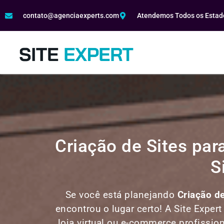
contato@agenciaexperts.com
Atendemos Todos os Estado
Criação de Sites pa
S
Se você está planejando
Criação d
encontrou o lugar certo! A Site Expert
loja virtual ou e-commerce profissio