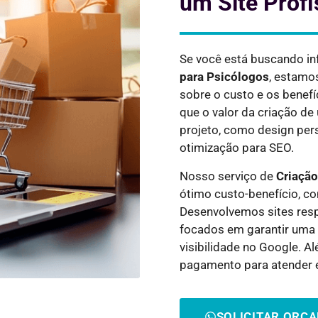
um Site Profi
Se você está buscando i
para
Psicólogos
, estamo
sobre o custo e os benef
que o valor da criação d
projeto, como design pers
otimização para SEO.
Nosso serviço de
Criação
ótimo custo-benefício, c
Desenvolvemos sites resp
focados em garantir uma 
visibilidade no Google. 
pagamento para atender 
SOLICITAR ORÇ