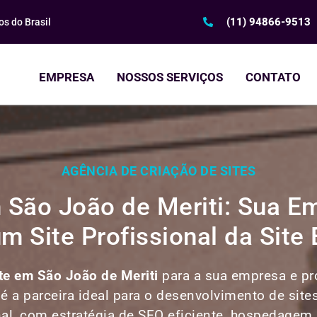
(11) 94866-9513
s do Brasil
EMPRESA
NOSSOS SERVIÇOS
CONTATO
AGÊNCIA DE CRIAÇÃO DE SITES
m São João de Meriti: Sua 
m Site Profissional da Site 
ite em
São João de Meriti
para a sua empresa e pro
 é a parceira ideal para o desenvolvimento de site
nal, com estratégia de SEO eficiente, hospedagem r