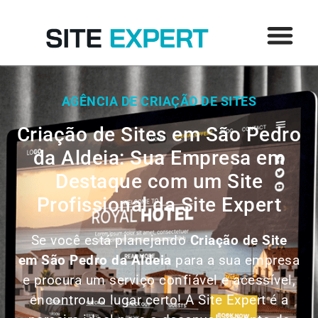
AGÊNCIA DE CRIAÇÃO DE SITES
Criação de Sites em São Pedro
da Aldeia: Sua Empresa em
Destaque com um Site
Profissional da Site Expert
Se você está planejando
Criação de Site
em
São Pedro da Aldeia
para a sua empresa
e procura um serviço confiável e acessível,
encontrou o lugar certo! A Site Expert é a