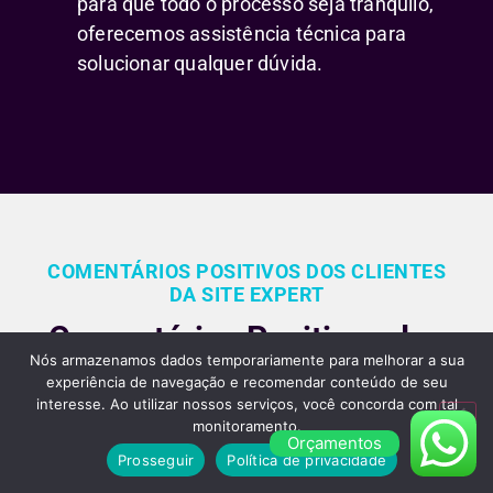
para que todo o processo seja tranquilo,
oferecemos assistência técnica para
solucionar qualquer dúvida.
COMENTÁRIOS POSITIVOS DOS CLIENTES
DA SITE EXPERT
Comentários Positivos dos
Nós armazenamos dados temporariamente para melhorar a sua
Nossos Clientes Sobre
experiência de navegação e recomendar conteúdo de seu
interesse. Ao utilizar nossos serviços, você concorda com tal
Nossos Serviços de
monitoramento.
Orçamentos
Criação de Sites em São
Prosseguir
Política de privacidade