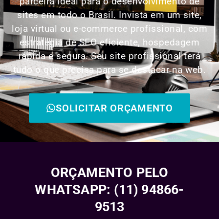
parceira ideal para o desenvolvimento de
sites em todo o Brasil. Invista em um site,
loja virtual ou e-commerce profissional, com
estratégia de SEO eficiente, hospedagem
rápida e segura. Seu site profissional terá
tudo o que precisa para se destacar na web.
SOLICITAR ORÇAMENTO
ORÇAMENTO PELO
WHATSAPP: (11) 94866-
9513