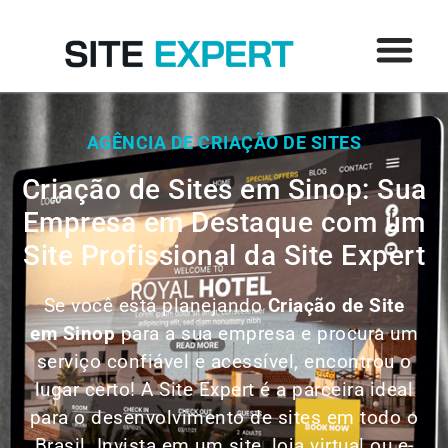
AGÊNCIA DE CRIAÇÃO DE SITES
Criação de Sites em Sinop: Sua
Empresa em Destaque com um
Site Profissional da Site Expert
Se você está planejando
Criação de Site
em
Sinop
para a sua empresa e procura um
serviço confiável e acessível, encontrou o
lugar certo! A Site Expert é a parceira ideal
para o desenvolvimento de sites em todo o
Brasil. Invista em um site, loja virtual ou e-