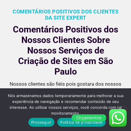
COMENTÁRIOS POSITIVOS DOS CLIENTES
DA SITE EXPERT
Comentários Positivos dos
Nossos Clientes Sobre
Nossos Serviços de
Criação de Sites em São
Paulo
Nossos clientes são fiéis pois gostara dos nossos
serviços e nos recomendam, veja alguns desses
Nós armazenamos dados temporariamente para melhorar a sua
comentários:
experiência de navegação e recomendar conteúdo de seu
interesse. Ao utilizar nossos serviços, você concorda com tal
monitoramento.
Orçamentos
Prosseguir
Política de privacidade