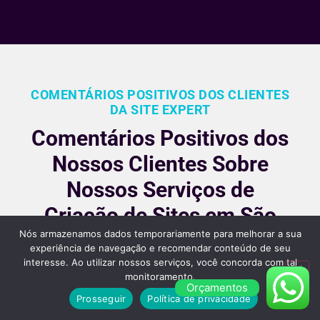
COMENTÁRIOS POSITIVOS DOS CLIENTES
DA SITE EXPERT
Comentários Positivos dos
Nossos Clientes Sobre
Nossos Serviços de
Criação de Sites em São
Nós armazenamos dados temporariamente para melhorar a sua
Paulo
experiência de navegação e recomendar conteúdo de seu
interesse. Ao utilizar nossos serviços, você concorda com tal
Nossos clientes são fiéis pois gostara dos nossos
monitoramento.
Orçamentos
serviços e nos recomendam, veja alguns desses
Prosseguir
Política de privacidade
comentários: