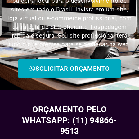
parceira ideal para o desenvolvimento de
sites em todo o Brasil. Invista em um site,
loja virtual ou e-commerce profissional, com
estratégia de SEO eficiente, hospedagem
rápida e segura. Seu site profissional terá
tudo o que precisa para se destacar na web.
SOLICITAR ORÇAMENTO
ORÇAMENTO PELO
WHATSAPP: (11) 94866-
9513