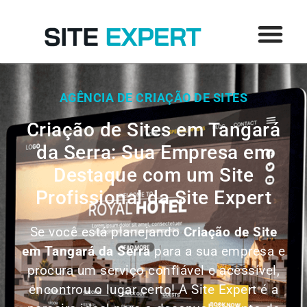
AGÊNCIA DE CRIAÇÃO DE SITES
Criação de Sites em Tangará
da Serra: Sua Empresa em
Destaque com um Site
Profissional da Site Expert
Se você está planejando
Criação de Site
em
Tangará da Serra
para a sua empresa e
procura um serviço confiável e acessível,
encontrou o lugar certo! A Site Expert é a